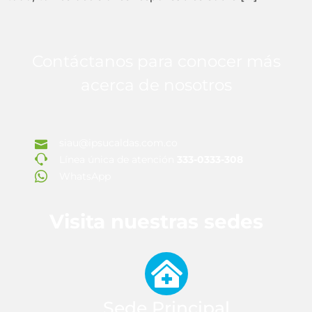
Contáctanos para conocer más
acerca de nosotros
siau@ipsucaldas.com.co
Línea única de atención
333-0333-308
WhatsApp
Visita nuestras sedes
Sede Principal