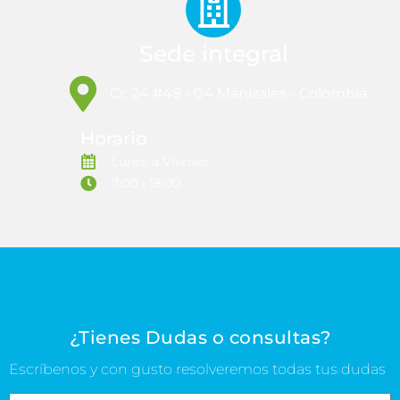
Sede integral
Cr. 24 #48 - 04 Manizales - Colombia
Horario
Lunes a Viernes
7:00 - 18:00
¿Tienes Dudas o consultas?
Escríbenos y con gusto resolveremos todas tus dudas