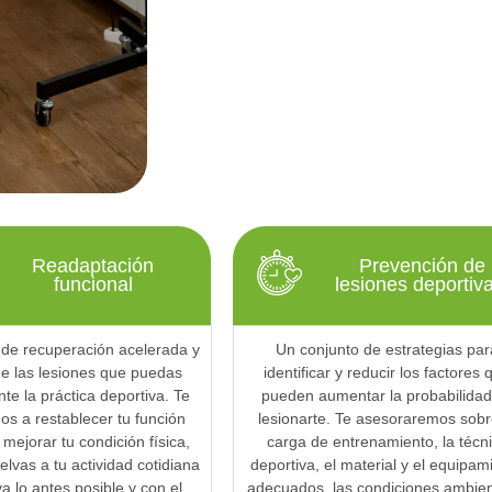
Readaptación
Prevención de
funcional
lesiones deportiv
de recuperación acelerada y
Un conjunto de estrategias par
de las lesiones que puedas
identificar y reducir los factores 
nte la práctica deportiva. Te
pueden aumentar la probabilidad
s a restablecer tu función
lesionarte. Te asesoraremos sobr
mejorar tu condición física,
carga de entrenamiento, la técn
lvas a tu actividad cotidiana
deportiva, el material y el equipam
va lo antes posible y con el
adecuados, las condiciones ambien