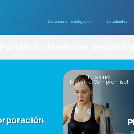
Portafolios
Docencia e Investigación
Estudiantes
Portafolio Medicina deportiv
rporación