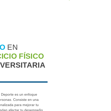
IO
EN
ICIO FÍSICO
IVERSITARIA
o y Deporte es un enfoque
personas. Consiste en una
onalizada para mejorar tu
puedan afectar tu desempeño