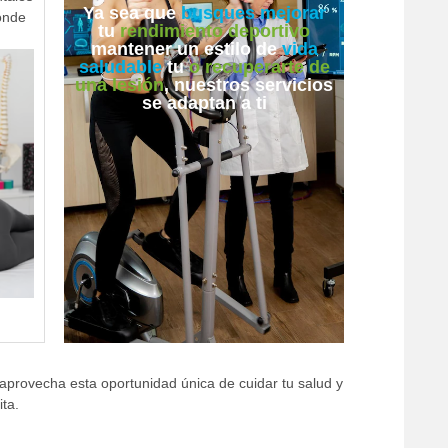
Ya sea que
busques mejorar
donde
tu
rendimiento deportivo
mantener un estilo de
vida
saludable
tu
o recuperarte de
una lesión
, nuestros servicios
se adaptan a ti
 aprovecha esta oportunidad única de cuidar tu salud y
ita.