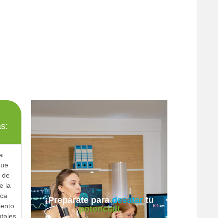
as:
a
que
 de
e la
ica
¡Prepárate para
desatar
tu
iento
potencial!
tales