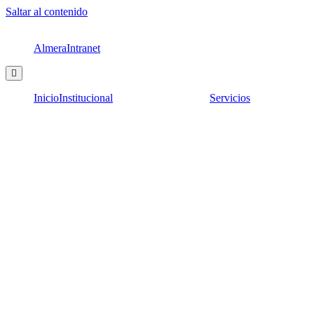
Saltar al contenido
Almera
Intranet
Hamburger
Toggle
Menu
Inicio
Institucional
Servicios