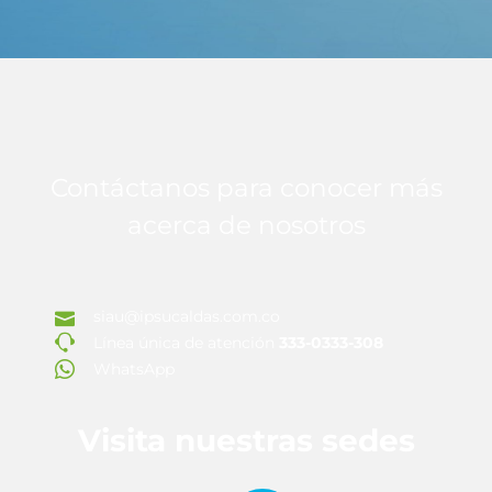
WHATSAPP
Contáctanos para conocer más
acerca de nosotros
siau@ipsucaldas.com.co
Línea única de atención
333-0333-308
WhatsApp
Visita nuestras sedes