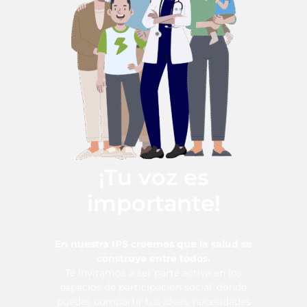
¡Tu voz es
importante!
En nuestra IPS creemos que la salud se
construye entre todos.
Te invitamos a ser parte activa en los
espacios de participación social, donde
puedes compartir tus ideas, necesidades