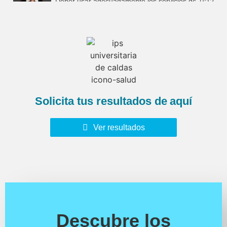
Deber usar adecuadamente los servicios de salud
0:12
Deberes respetar la intimidad de los demás paciente
0:08
Deber suministrar la informacion correcta
0:15
Derecho a estar informado
0:13
Solicita tus resultados de
aquí
Deber velar por el autocuidado
0:14
Ver resultados
Debere asistir a las citas solicitadas
0:12
Descubre los