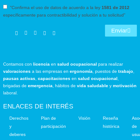
"Confirma el uso de datos de acuerdo a la ley
1581 de 2012
específicamente para contractibilidad y solución a tu solicitud"
Enviar
Contamos con
licencia
en
salud ocupacional
para realizar
valoraciones
a las empresas en
ergonomía
, puestos de
trabajo
,
pausas activas
,
capacitaciones
en
salud ocupacional
,
brigadas de
emergencia
, hábitos de
vida saludable
y
motivación
laboral.
ENLACES DE INTERÉS
Derechos
Plan de
Visión
Reseña
Aso
y
participación
histórica
de
deberes
usu