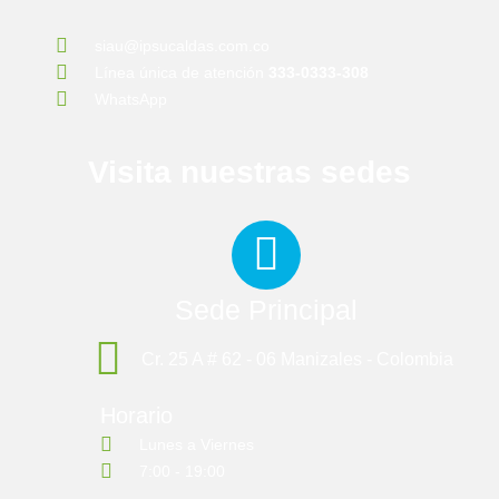
siau@ipsucaldas.com.co
Línea única de atención
333-0333-308
WhatsApp
Visita nuestras sedes
Sede Principal
Cr. 25 A # 62 - 06 Manizales - Colombia
Horario
Lunes a Viernes
7:00 - 19:00