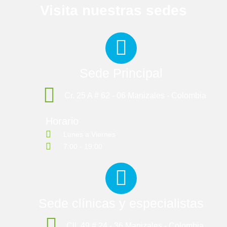
Visita nuestras sedes
Sede Principal
Cr. 25 A # 62 - 06 Manizales - Colombia
Horario
Lunes a Viernes
7:00 - 19:00
Sede clínicas y especialistas
Cll. 49 # 24 - 36 Manizales - Colombia