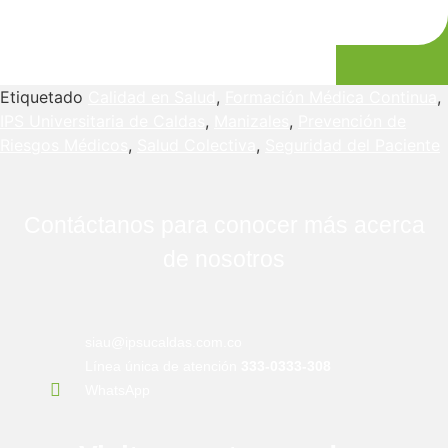
Etiquetado
Calidad en Salud
,
Formación Médica Continua
,
IPS Universitaria de Caldas
,
Manizales
,
Prevención de
Riesgos Médicos
,
Salud Colectiva
,
Seguridad del Paciente
Contáctanos para conocer más acerca
de nosotros
siau@ipsucaldas.com.co
Línea única de atención
333-0333-308
WhatsApp