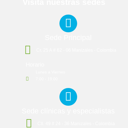
Visita nuestras sedes
Sede Principal
Cr. 25 A # 62 - 06 Manizales - Colombia
Horario
Lunes a Viernes
7:00 - 19:00
Sede clínicas y especialistas
Cll. 49 # 24 - 36 Manizales - Colombia