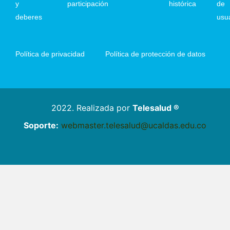
y
participación
histórica
de
deberes
usu
Política de privacidad
Política de protección de datos
2022. Realizada por
Telesalud ®
Soporte:
webmaster.telesalud@ucaldas.edu.co