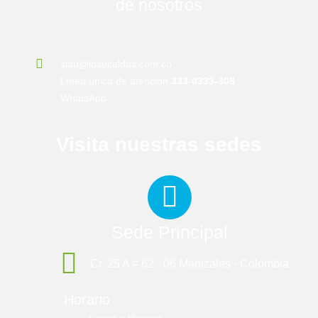
de nosotros
siau@ipsucaldas.com.co
Línea única de atención
333-0333-308
WhatsApp
Visita nuestras sedes
Sede Principal
Cr. 25 A # 62 - 06 Manizales - Colombia
Horario