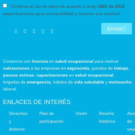
"Confirma el uso de datos de acuerdo a la ley
1581 de 2012
específicamente para contractibilidad y solución a tu solicitud"
Enviar
Contamos con
licencia
en
salud ocupacional
para realizar
valoraciones
a las empresas en
ergonomía
, puestos de
trabajo
,
pausas activas
,
capacitaciones
en
salud ocupacional
,
brigadas de
emergencia
, hábitos de
vida saludable
y
motivación
laboral.
ENLACES DE INTERÉS
Derechos
Plan de
Visión
Reseña
Aso
y
participación
histórica
de
deberes
usu