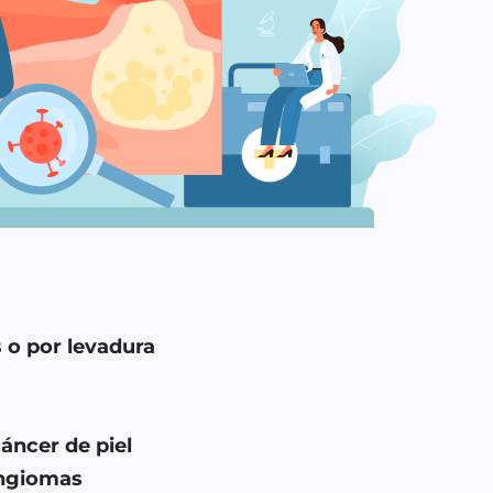
s o por levadura
áncer de piel
angiomas