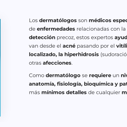
Los
dermatólogos
son
médicos espec
de
enfermedades
relacionadas con l
detección
precoz, estos expertos
ayu
van desde el
acné
pasando por el
vití
localizado, la hiperhidrosis
(sudoraci
otras
afecciones
.
Como
dermatólogo
se
requiere
un
ni
anatomía, fisiología, bioquímica y pa
más
mínimos detalles
de cualquier
m