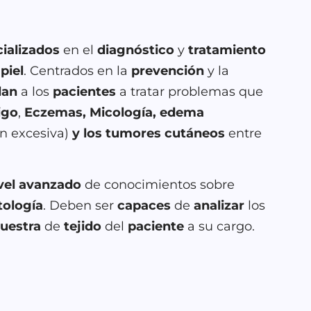
ializados
en el
diagnóstico
y
tratamiento
a
piel
. Centrados en la
prevención
y la
dan
a los
pacientes
a tratar problemas que
ligo
,
Eczemas, Micología,
edema
ón excesiva)
y los tumores cutáneos
entre
vel avanzado
de conocimientos sobre
tología
. Deben ser
capaces
de
analizar
los
uestra
de
tejido
del
paciente
a su cargo.