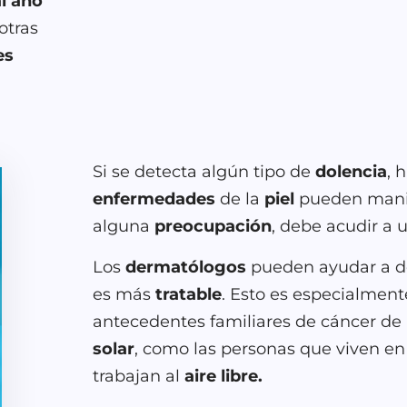
l año
otras
es
Si
se detecta
algún
tipo de
dolencia
,
h
enfermedades
de
la
piel
pueden
mani
alguna
preocupación
,
debe acudir a
Los
dermatólogos
pueden ayudar a d
es más
tratable
. Esto es especialment
antecedentes familiares de cáncer de
solar
, como las personas que viven e
trabajan al
aire libre.