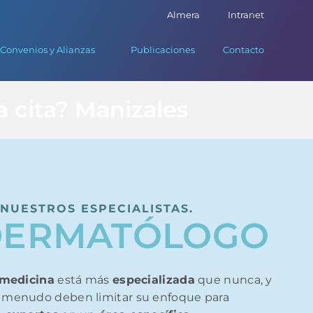
Almera
Intranet
Convenios y Alianzas
Publicaciones
Contacto
 cita? Manizales
NUESTROS ESPECIALISTAS.
DERMATÓLOGO
medicina
está más
especializada
que nunca, y
 menudo deben limitar su enfoque para