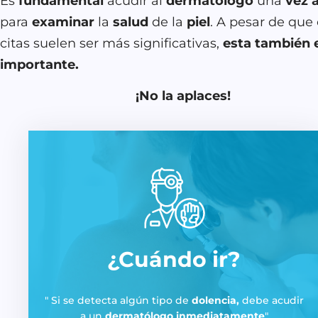
Es
fundamental
acudir al
dermatólogo
una
vez a
para
examinar
la
salud
de la
piel
. A pesar de que 
citas suelen ser más significativas,
esta también 
importante.
¡No la aplaces!
¿Cuándo ir?
Si se detecta algún tipo de
dolencia,
debe acudir
a un
dermatólogo inmediatamente