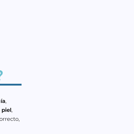
?
ía
,
a
piel
,
orrecto,