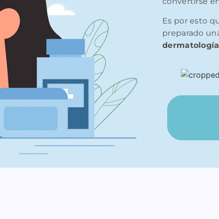
convertirse e
Es por esto q
preparado una
dermatologí