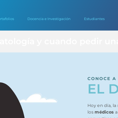
rtafolios
Docencia e Investigación
Estudiantes
atología y cuando pedir una
CONOCE A 
EL 
Hoy en día, la
los
médicos
a