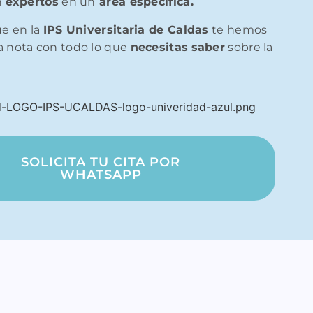
n
expertos
en un
área específica.
ue en la
IPS Universitaria de Caldas
te hemos
 nota con todo lo que
necesitas
saber
sobre la
a
SOLICITA TU CITA POR
WHATSAPP